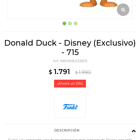
Donald Duck - Disney (Exclusivo)
- 715
889698433815
1.791
$
1.990
$
10
DESCRIPCIÓN
Sumá a tu colección uno de los personajes más icónicos de Disney con este