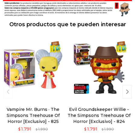
Otros productos que te pueden interesar
Vampire Mr. Burns · The
Evil Groundskeeper Willie -
Simpsons Treehouse Of
The Simpsons Treehouse Of
Horror [Exclusivo] - 825
Horror [Exclusivo] - 824
1.791
1.791
$
1.990
$
1.990
$
$