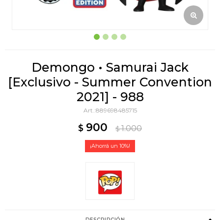
Demongo • Samurai Jack
[Exclusivo - Summer Convention
2021] - 988
889698485715
900
$
1.000
$
10
DESCRIPCIÓN