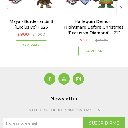
Maya • Borderlands 3
Harlequin Demon ·
[Exclusivo] - 525
Nightmare Before Christmas
[Exclusivo Diamond] - 212
900
$
1.000
$
900
$
1.000
$



Newsletter
¡Suscribite y recibí todas nuestras novedades!
SUSCRIBIRME