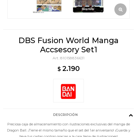
DBS Fusion World Manga
Accsesory Set1
810158836631
2.190
$
DESCRIPCIÓN
Preciosa caja de almacenamiento con ilustraciones exclusivas del manga de
Dragon Ball. ¡Tiene el mismo tamaño que el set del 1.er aniversario! ¡Guarda y
lleva tus cartas contigo gracias a la caja llena de ilustraciones!