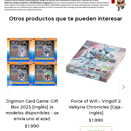
Otros productos que te pueden interesar
Digimon Card Game: Gift
Force of Will – Vingolf 2:
Box 2023 [Inglés] (4
Valkyria Chronicles [Caja -
modelos disponibles - se
Inglés]
envia uno al azar)
1.990
$
1.990
$