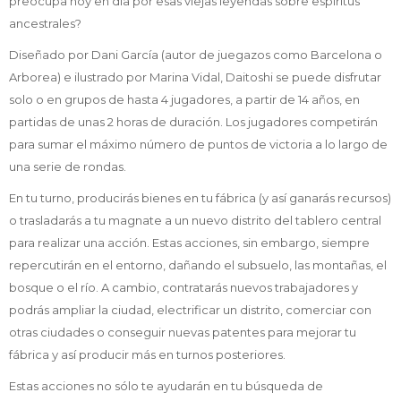
preocupa hoy en día por esas viejas leyendas sobre espíritus
ancestrales?
Diseñado por Dani García (autor de juegazos como Barcelona o
Arborea) e ilustrado por Marina Vidal, Daitoshi se puede disfrutar
solo o en grupos de hasta 4 jugadores, a partir de 14 años, en
partidas de unas 2 horas de duración. Los jugadores competirán
para sumar el máximo número de puntos de victoria a lo largo de
una serie de rondas.
En tu turno, producirás bienes en tu fábrica (y así ganarás recursos)
o trasladarás a tu magnate a un nuevo distrito del tablero central
para realizar una acción. Estas acciones, sin embargo, siempre
repercutirán en el entorno, dañando el subsuelo, las montañas, el
bosque o el río. A cambio, contratarás nuevos trabajadores y
podrás ampliar la ciudad, electrificar un distrito, comerciar con
otras ciudades o conseguir nuevas patentes para mejorar tu
fábrica y así producir más en turnos posteriores.
Estas acciones no sólo te ayudarán en tu búsqueda de