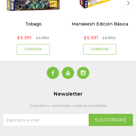
Tobago
Marrakesh Edición Básica
5.391
5.391
$
5.990
$
5.990
$
$



Newsletter
¡Suscribite y recibí todas nuestras novedades!
SUSCRIBIRME