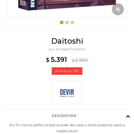
Daitoshi
8436607943990
5.391
$
5.990
$
10
DESCRIPCIÓN
¡Por fin hemos perfeccionado el poder del vapor y ahora podemos usarlo a
nuestro favor!