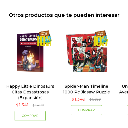
Otros productos que te pueden interesar
Happy Little Dinosaurs
Spider-Man Timeline
Un
Citas Desastrosas
1000 Pc Jigsaw Puzzle
Ave
(Expansión)
1.349
$
1.499
$
1.341
$
1.490
$