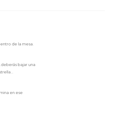
centro de la mesa.
..deberás bajar una
rella...
rmina en ese