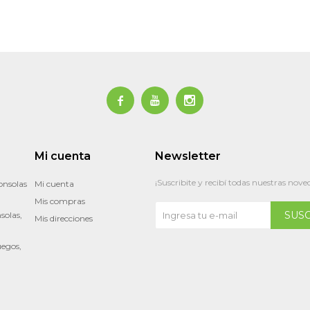



Mi cuenta
Newsletter
¡Suscribite y recibí todas nuestras nove
onsolas
Mi cuenta
Mis compras
SUS
solas,
Mis direcciones
uegos,