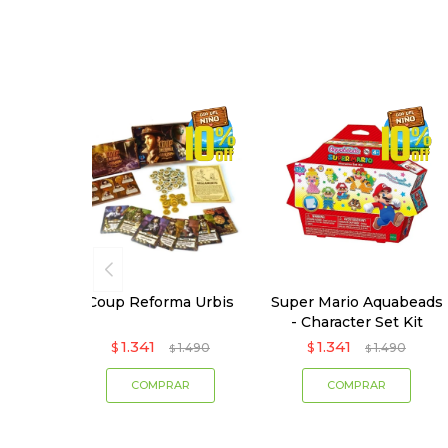
Coup Reforma Urbis
Super Mario Aquabeads
- Character Set Kit
1.341
1.341
$
1.490
$
1.490
$
$