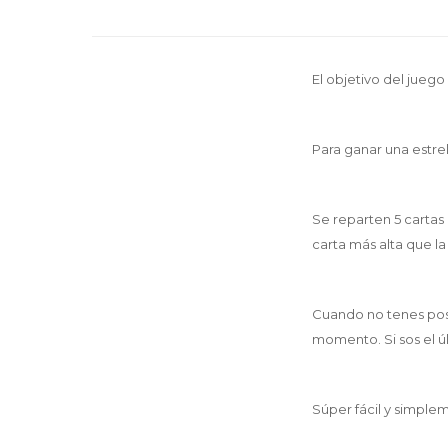
El objetivo del juego 
Para ganar una estrel
Se reparten 5 cartas
carta más alta que la
Cuando no tenes posi
momento. Si sos el ú
Súper fácil y simple