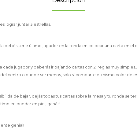
Descripción
es lograr juntar 3 estrellas.
la debés ser e último jugador en la ronda en colocar una carta en el 
 a cada jugador y deberás ir bajando cartas con 2 reglas muy simples.
 del centro o puede ser menos, solo si comparte el mismo color de est
bilida de bajar, dejás todas tus cartas sobre la mesa y tu ronda se te
ltimo en quedar en pie, ¡ganás!
mente genial!