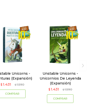
stable Unicorns -
Unstable Unicorns -
nturas (Expansión)
Unicornios De Leyenda
(Expansión)
1.431
$
1.590
$
1.431
$
1.590
$