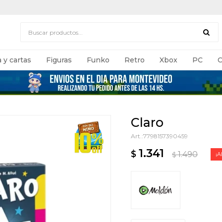
 y cartas
Figuras
Funko
Retro
Xbox
PC
C
Claro
7798157390459
1.341
$
1.490
$