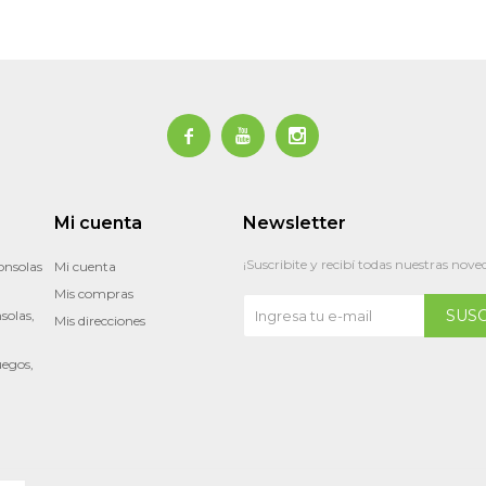



Mi cuenta
Newsletter
¡Suscribite y recibí todas nuestras nove
onsolas
Mi cuenta
Mis compras
SUS
solas,
Mis direcciones
uegos,