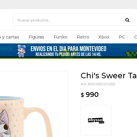
 y cartas
Figuras
Funko
Retro
Xbox
PC
C
Chi's Sweer T
819065020263
990
$