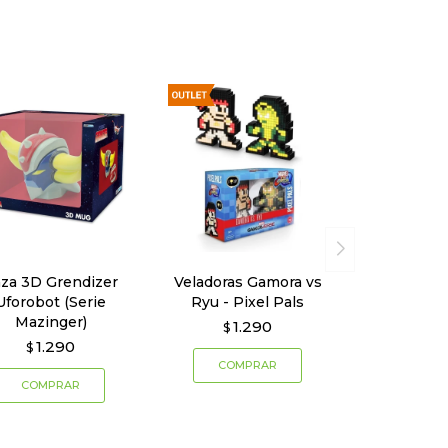
za 3D Grendizer
Veladoras Gamora vs
Uforobot (Serie
Ryu - Pixel Pals
Mazinger)
1.290
$
1.290
$