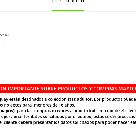
Descripción
ndas.
las.