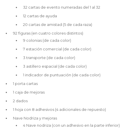
32 cartas de evento numeradas del 1 al 32
12 cartas de ayuda
20 cartas de amistad (5 de cada raza)
92 figuras (en cuatro colores distintos)
9 colonias (de cada color)
7 estación comercial (de cada color)
3 transporte (de cada color)
3 astillero espacial (de cada color)
1 indicador de puntuación (de cada color)
1 porta cartas
1 caja de mejoras
2 dados
1 hoja con 8 adhesivos (4 adicionales de repuesto)
Nave Nodriza y mejoras
4 Nave nodriza (con un adhesivo en la parte inferior)