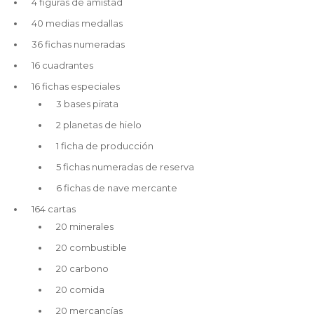
4 figuras de amistad
40 medias medallas
36 fichas numeradas
16 cuadrantes
16 fichas especiales
3 bases pirata
2 planetas de hielo
1 ficha de producción
5 fichas numeradas de reserva
6 fichas de nave mercante
164 cartas
20 minerales
20 combustible
20 carbono
20 comida
20 mercancías