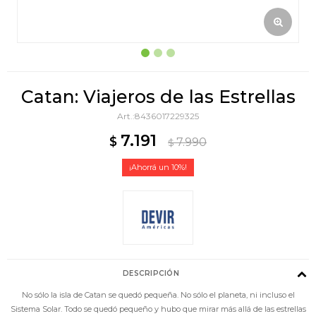
Catan: Viajeros de las Estrellas
8436017229325
7.191
$
7.990
$
10
DESCRIPCIÓN
No sólo la isla de Catan se quedó pequeña. No sólo el planeta, ni incluso el
Sistema Solar. Todo se quedó pequeño y hubo que mirar más allá de las estrellas