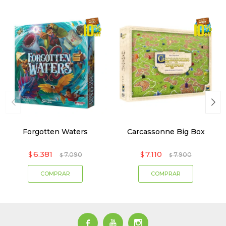
Forgotten Waters
Carcassonne Big Box
6.381
7.110
$
7.090
$
7.900
$
$


