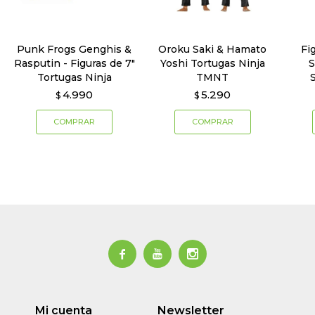
Punk Frogs Genghis &
Oroku Saki & Hamato
Fi
Rasputin - Figuras de 7"
Yoshi Tortugas Ninja
S
Tortugas Ninja
TMNT
4.990
5.290
$
$



Mi cuenta
Newsletter