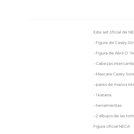
Este set oficial de NE
- Figura de Casey Jo
- Figura de Abril O´Ne
- Cabezas intercambi
- Mascara Casey Jone
- pares de manos in
- 1 katana.
- herramientas.
- 2 dibujos de las tor
Figura oficial NECA