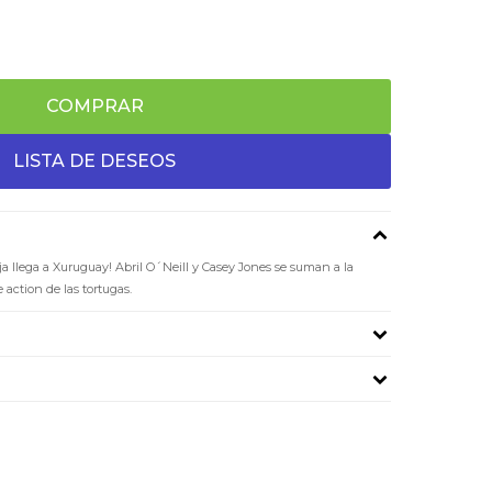
COMPRAR
a llega a Xuruguay! Abril O´Neill y Casey Jones se suman a la
e action de las tortugas.