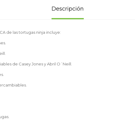
Descripción
CA de las tortugas ninja incluye:
nes.
ill.
ables de Casey Jones y Abril O´Neill.
s.
tercambiables.
tugas.