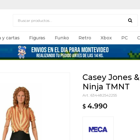
 y cartas
Figuras
Funko
Retro
Xbox
PC
C
Casey Jones & 
Ninja TMNT
634482542255
4.990
$