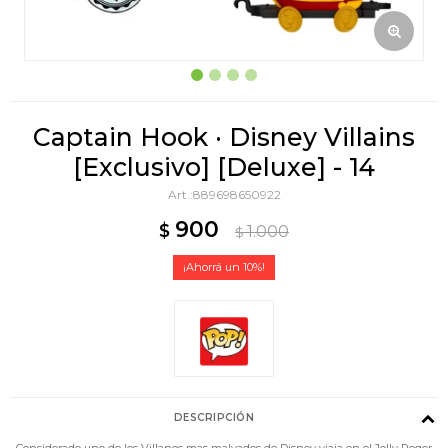
Captain Hook · Disney Villains
[Exclusivo] [Deluxe] - 14
889698650922
900
$
1.000
$
10
DESCRIPCIÓN
Considerado uno de los Villanos mas malvados de Disney viaja en el Jolly Roger