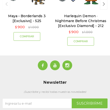
Maya • Borderlands 3
Harlequin Demon ·
[Exclusivo] - 525
Nightmare Before Christmas
[Exclusivo Diamond] - 212
900
$
1.000
$
900
$
1.000
$



Newsletter
¡Suscribite y recibí todas nuestras novedades!
SUSCRIBIRME