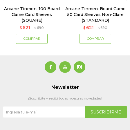
Arcane Tinmen: 100 Board
Arcane Tinmen: Board Game
Game Card Sleeves
50 Card Sleeves Non-Glare
(SQUARE)
(STANDARD)
621
621
$
690
$
690
$
$



Newsletter
¡Suscribite y recibí todas nuestras novedades!
SUSCRIBIRME