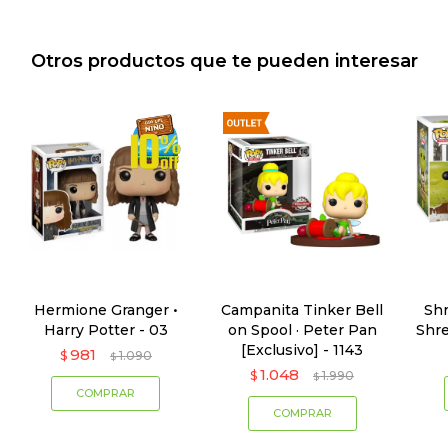
Otros productos que te pueden interesar
Hermione Granger •
Campanita Tinker Bell
Sh
Harry Potter - 03
on Spool · Peter Pan
Shre
[Exclusivo] - 1143
981
$
1.090
$
1.048
$
1.990
$