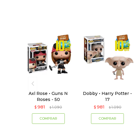
Axl Rose • Guns N
Dobby • Harry Potter -
Roses - 50
17
981
981
$
1.090
$
1.090
$
$