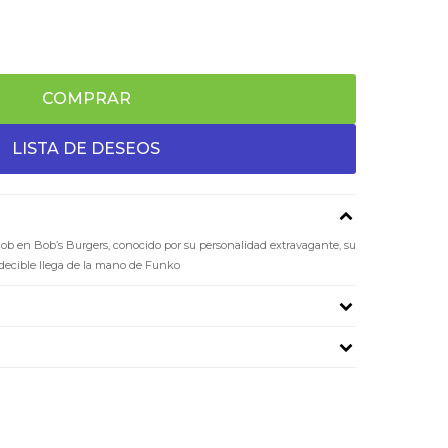
COMPRAR
ob en Bob’s Burgers, conocido por su personalidad extravagante, su
edecible llega de la mano de Funko