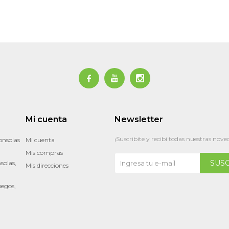



Mi cuenta
Newsletter
¡Suscribite y recibí todas nuestras nove
onsolas
Mi cuenta
Mis compras
SUS
solas,
Mis direcciones
uegos,