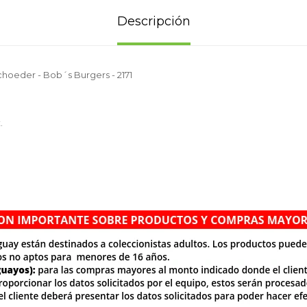
Descripción
choeder - Bob´s Burgers - 2171
.