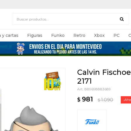
 y cartas
Figuras
Funko
Retro
Xbox
PC
C
Calvin Fischoe
2171
889698883689
981
$
1.090
$