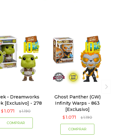
rek • Dreamworks
Ghost Panther (GW)
k [Exclusivo] - 278
Infinity Warps - 863
[Exclusivo]
1.071
$
1.190
$
1.071
$
1.190
$