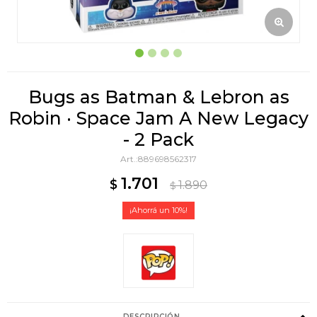
Bugs as Batman & Lebron as
Robin · Space Jam A New Legacy
- 2 Pack
889698562317
1.701
$
1.890
$
10
DESCRIPCIÓN