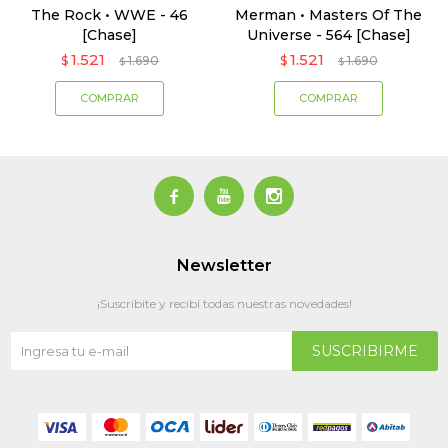
The Rock • WWE - 46
Merman • Masters Of The
[Chase]
Universe - 564 [Chase]
1.521
1.521
$
1.690
$
1.690
$
$



Newsletter
¡Suscribite y recibí todas nuestras novedades!
SUSCRIBIRME