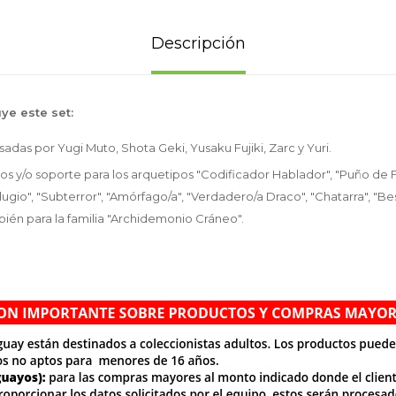
Descripción
uye este set:
sadas por Yugi Muto, Shota Geki, Yusaku Fujiki, Zarc y Yuri.
s y/o soporte para los arquetipos "Codificador Hablador", "Puño de
lugio", "Subterror", "Amórfago/a", "Verdadero/a Draco", "Chatarra", "Be
bién para la familia "Archidemonio Cráneo".