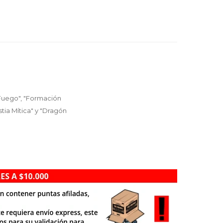
 Fuego", "Formación
stia Mítica" y "Dragón