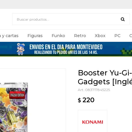
 y cartas
Figuras
Funko
Retro
Xbox
PC
C
Booster Yu-Gi-
Gadgets [Ingl
083717845225
220
$