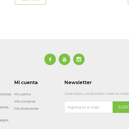



Mi cuenta
Newsletter
¡Suscribite y recibí todas nuestras nove
onsolas
Mi cuenta
Mis compras
SUS
solas,
Mis direcciones
uegos,