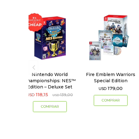
Nintendo World
Fire Emblem Warriors
Championships: NES™
Special Edition
Edition – Deluxe Set
179,00
USD
118,15
USD
139,00
USD