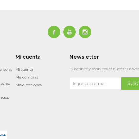



Mi cuenta
Newsletter
¡Suscribite y recibí todas nuestras nove
onsolas
Mi cuenta
Mis compras
SUS
solas,
Mis direcciones
uegos,