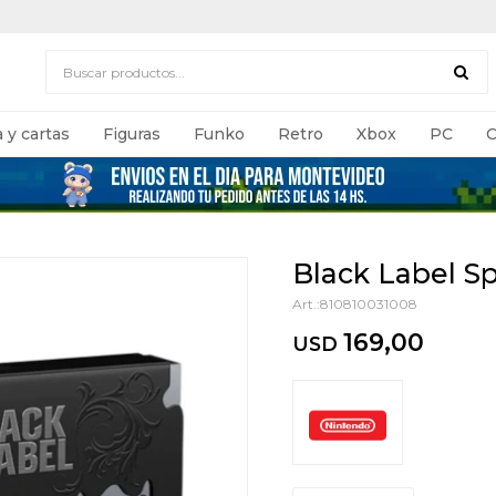
 y cartas
Figuras
Funko
Retro
Xbox
PC
C
Black Label Sp
810810031008
169,00
USD