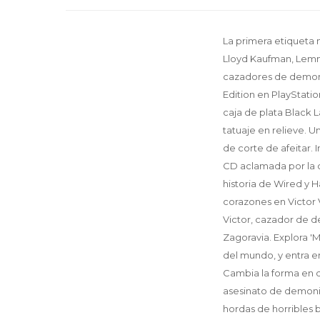
La primera etiqueta n
Lloyd Kaufman, Lemm
cazadores de demoni
Edition en PlayStati
caja de plata Black 
tatuaje en relieve. 
de corte de afeitar.
CD aclamada por la c
historia de Wired y 
corazones en Victor 
Victor, cazador de d
Zagoravia. Explora '
del mundo, y entra e
Cambia la forma en q
asesinato de demonio
hordas de horribles b