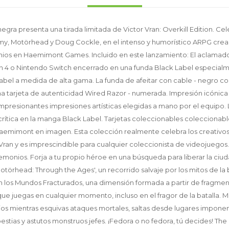
egra presenta una tirada limitada de Victor Vran: Overkill Edition. Cel
y, Motörhead y Doug Cockle, en el intenso y humorístico ARPG cread
os en Haemimont Games. Incluido en este lanzamiento: El aclamado V
on 4 o Nintendo Switch encerrado en una funda Black Label especial
Label a medida de alta gama. La funda de afeitar con cable - negro 
Una tarjeta de autenticidad Wired Razor - numerada. Impresión icónica
 Impresionantes impresiones artísticas elegidas a mano por el equipo
rítica en la manga Black Label. Tarjetas coleccionables coleccionable
Haemimont en imagen. Esta colección realmente celebra los creativos
Vran y es imprescindible para cualquier coleccionista de videojuegos
emonios. Forja a tu propio héroe en una búsqueda para liberar la ciu
Motörhead: Through the Ages', un recorrido salvaje por los mitos de l
n los Mundos Fracturados, una dimensión formada a partir de fragment
ue juegas en cualquier momento, incluso en el fragor de la batalla. M
s mientras esquivas ataques mortales, saltas desde lugares imponen
estias y astutos monstruos jefes. ¡Fedora o no fedora, tú decides! The