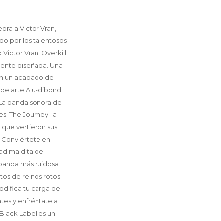
ebra a Victor Vran,
o por los talentosos
ictor Vran: Overkill
mente diseñada. Una
con un acabado de
 de arte Alu-dibond
. La banda sonora de
s. The Journey: la
 que vertieron sus
. Conviértete en
dad maldita de
a banda más ruidosa
os de reinos rotos.
odifica tu carga de
tes y enfréntate a
 Black Label es un