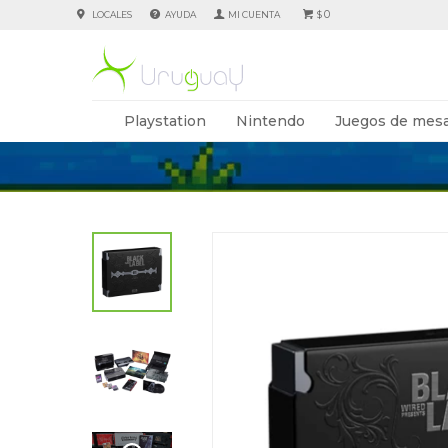
0
LOCALES
AYUDA
$
Playstation
Nintendo
Juegos de mesa