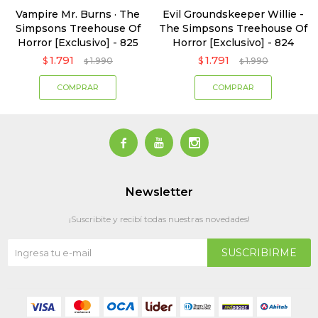
Vampire Mr. Burns · The
Evil Groundskeeper Willie -
Simpsons Treehouse Of
The Simpsons Treehouse Of
Horror [Exclusivo] - 825
Horror [Exclusivo] - 824
1.791
1.791
$
1.990
$
1.990
$
$



Newsletter
¡Suscribite y recibí todas nuestras novedades!
SUSCRIBIRME