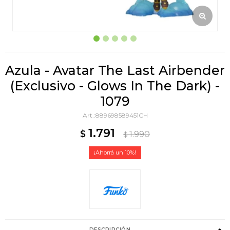
Azula - Avatar The Last Airbender
(Exclusivo - Glows In The Dark) -
1079
889698589451CH
1.791
$
1.990
$
10
DESCRIPCIÓN