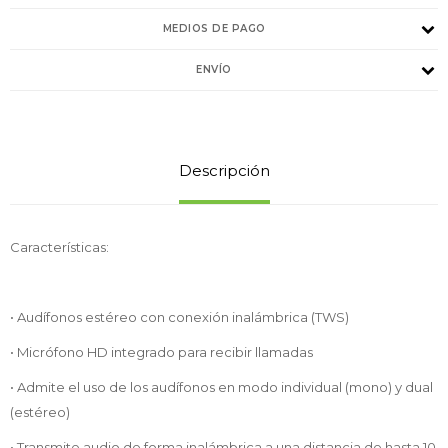
MEDIOS DE PAGO
ENVÍO
Descripción
Características:
• Audífonos estéreo con conexión inalámbrica (TWS)
• Micrófono HD integrado para recibir llamadas
• Admite el uso de los audífonos en modo individual (mono) y dual
(estéreo)
• Transmite audio de forma inalámbrica a una distancia de hasta 10