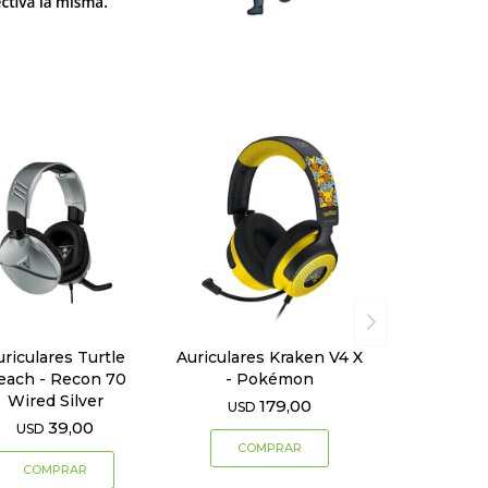
uriculares Turtle
Auriculares Kraken V4 X
each - Recon 70
- Pokémon
Wired Silver
179,00
USD
39,00
USD