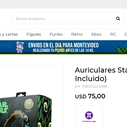
 y cartas
Figuras
Funko
Retro
Xbox
PC
C
Auriculares St
Incluido)
798302224988
75,00
USD