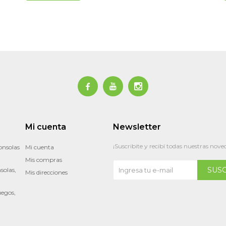



Mi cuenta
Newsletter
¡Suscribite y recibí todas nuestras nove
onsolas
Mi cuenta
Mis compras
SUS
solas,
Mis direcciones
uegos,