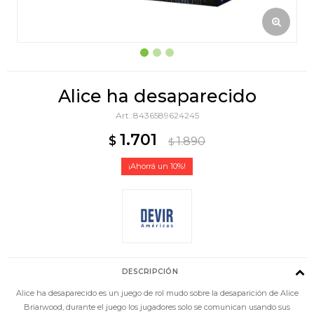
Alice ha desaparecido
8436589624245
1.701
$
1.890
$
10
DESCRIPCIÓN
Alice ha desaparecido es un juego de rol mudo sobre la desaparición de Alice
Briarwood, durante el juego los jugadores solo se comunican usando sus