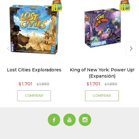
Lost Cities Exploradores
King of New York: Power Up!
(Expansión)
1.701
1.701
$
1.890
$
1.890
$
$


