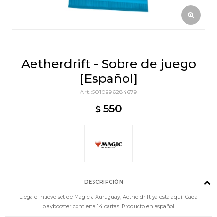
Aetherdrift - Sobre de juego
[Español]
5010996284679
550
$
DESCRIPCIÓN
Llega el nuevo set de Magic a Xuruguay, Aetherdrift ya está aquí! Cada
playbooster contiene 14 cartas. Producto en español.