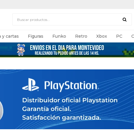
 y cartas
Figuras
Funko
Retro
Xbox
PC
C