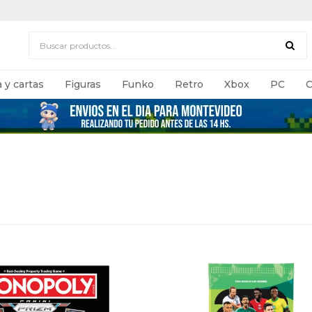
 y cartas
Figuras
Funko
Retro
Xbox
PC
C