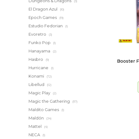
Dungeons & Dragons
(3)
El Dragon Azul
(10)
Epoch Games
(19)
Estudio Fedorian
(1)
Evoretro
(3)
Funko Pop
(1)
Hanayama
(2)
Hasbro
(9)
Booster F
Hurricane
(1)
Konami
(72)
Libellud
(12)
Magic Play
(2)
Magic the Gathering
(117)
Maldito Games
(1)
Maldón
(34)
Mattel
(4)
NECA
(1)