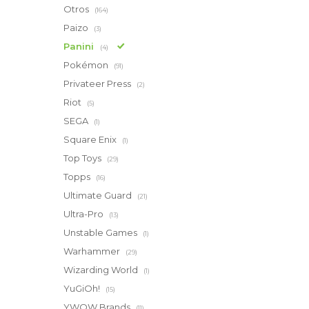
Otros
(164)
Paizo
(3)
Panini
(4)
Pokémon
(91)
Privateer Press
(2)
Riot
(5)
SEGA
(1)
Square Enix
(1)
Top Toys
(29)
Topps
(16)
Ultimate Guard
(21)
Ultra-Pro
(13)
Unstable Games
(1)
Warhammer
(29)
Wizarding World
(1)
YuGiOh!
(15)
YWOW Brands
(11)