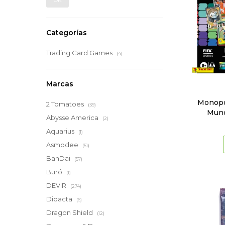
OK
Categorías
Trading Card Games
(4)
Marcas
Monopo
2 Tomatoes
(39)
Mund
Abysse America
(2)
Aquarius
(1)
Asmodee
(51)
BanDai
(57)
Buró
(1)
DEVIR
(274)
Didacta
(6)
Dragon Shield
(12)