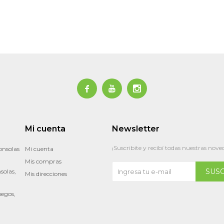



Mi cuenta
Newsletter
¡Suscribite y recibí todas nuestras nove
onsolas
Mi cuenta
Mis compras
SUS
solas,
Mis direcciones
uegos,