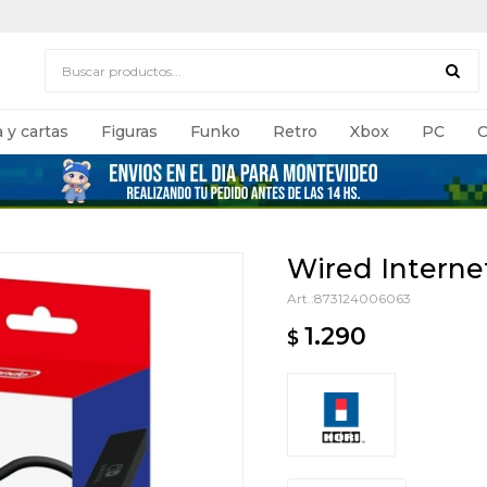
 y cartas
Figuras
Funko
Retro
Xbox
PC
C
Wired Interne
873124006063
1.290
$