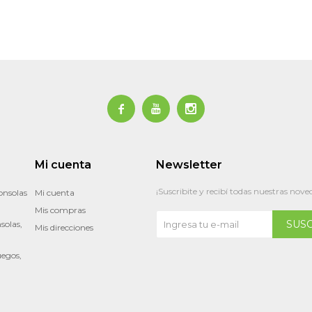



Mi cuenta
Newsletter
¡Suscribite y recibí todas nuestras nove
onsolas
Mi cuenta
Mis compras
SUS
solas,
Mis direcciones
uegos,