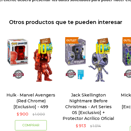
Otros productos que te pueden interesar
Hulk · Marvel Avengers
Jack Skellington
Mick
(Red Chrome)
Nightmare Before
[Exclusivo] - 499
Christmas - Art Series
[Exc
05 [Exclusivo] +
900
$
1.000
$
Protector Acrílico Oficial
913
$
1.014
$