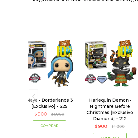
Maya • Borderlands 3
Harlequin Demon ·
[Exclusivo] - 525
Nightmare Before
Christmas [Exclusivo
900
$
1.000
$
Diamond] - 212
900
$
1.000
$