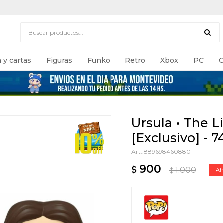
 y cartas
Figuras
Funko
Retro
Xbox
PC
C
Ursula • The L
[Exclusivo] - 7
889698460880
900
$
1.000
$