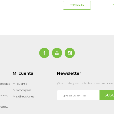



Mi cuenta
Newsletter
¡Suscribite y recibí todas nuestras nove
onsolas
Mi cuenta
Mis compras
SUS
solas,
Mis direcciones
uegos,