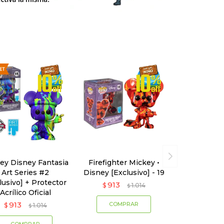
ey Disney Fantasia
Firefighter Mickey •
Art Series #2
Disney [Exclusivo] - 19
lusivo] + Protector
913
$
1.014
$
Acrílico Oficial
913
$
1.014
$