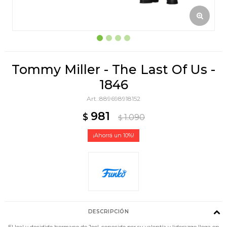
Tommy Miller - The Last Of Us -
1846
889698918152
981
$
1.090
$
10
DESCRIPCIÓN
El leal y decidido hermano de Joel, conocido por su valentía y liderazgo llega en