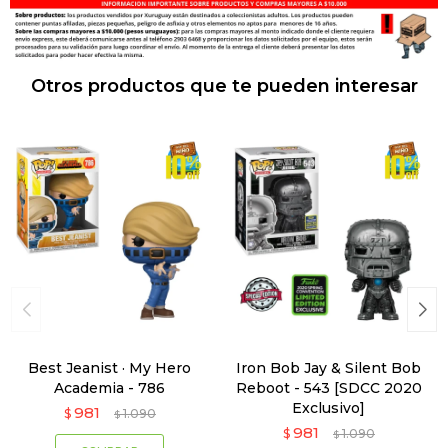
Otros productos que te pueden interesar
Best Jeanist · My Hero
Iron Bob Jay & Silent Bob
Academia - 786
Reboot - 543 [SDCC 2020
Exclusivo]
981
$
1.090
$
981
$
1.090
$