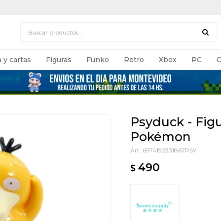
 y cartas
Figuras
Funko
Retro
Xbox
PC
C
Psyduck - Fig
Pokémon
6974192331867PSY
490
$