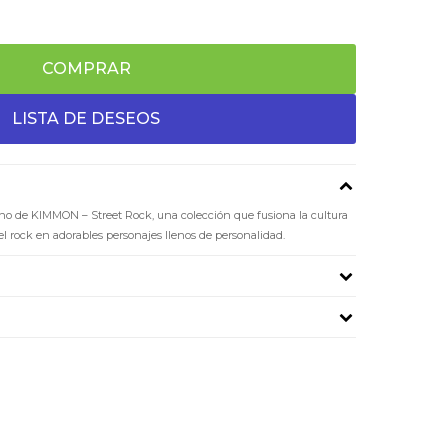
COMPRAR
bano de KIMMON – Street Rock, una colección que fusiona la cultura
el rock en adorables personajes llenos de personalidad.