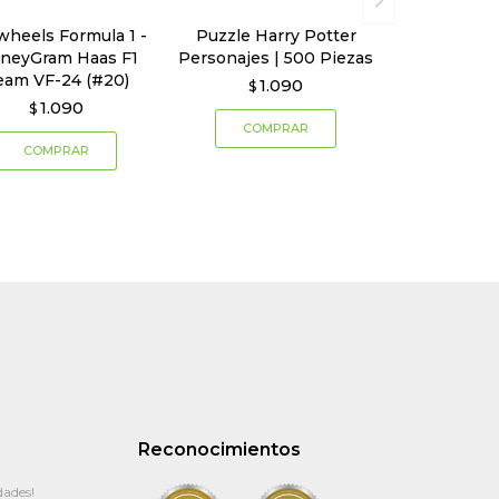
wheels Formula 1 -
Puzzle Harry Potter
neyGram Haas F1
Personajes | 500 Piezas
eam VF-24 (#20)
1.090
$
1.090
$
Reconocimientos
dades!