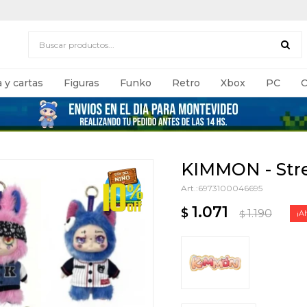
 y cartas
Figuras
Funko
Retro
Xbox
PC
C
KIMMON - Str
6973100046695
1.071
$
1.190
$