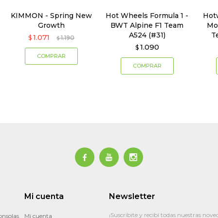
KIMMON - Spring New
Hot Wheels Formula 1 -
Hot
Growth
BWT Alpine F1 Team
Mo
A524 (#31)
T
1.071
$
1.190
$
1.090
$



Mi cuenta
Newsletter
¡Suscribite y recibí todas nuestras nove
onsolas
Mi cuenta