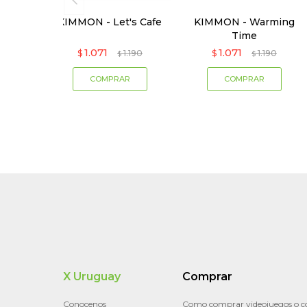
KIMMON - Let's Cafe
KIMMON - Warming
Time
1.071
1.071
$
1.190
$
1.190
$
$
X Uruguay
Comprar
Conocenos
Como comprar videojuegos o c