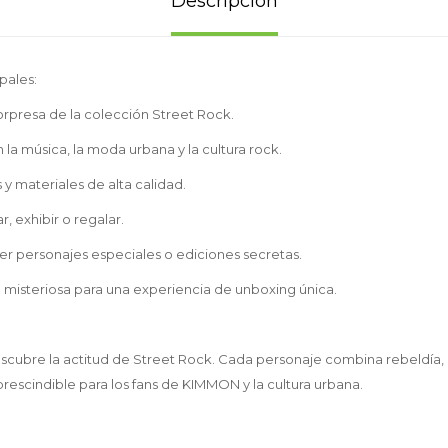
Descripción
pales:
sorpresa de la colección Street Rock.
 la música, la moda urbana y la cultura rock.
y materiales de alta calidad.
r, exhibir o regalar.
er personajes especiales o ediciones secretas.
 misteriosa para una experiencia de unboxing única.
descubre la actitud de Street Rock. Cada personaje combina rebeldía, 
rescindible para los fans de KIMMON y la cultura urbana.