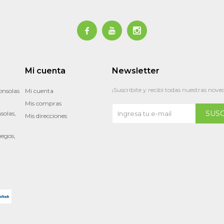



Mi cuenta
Newsletter
¡Suscribite y recibí todas nuestras nove
onsolas
Mi cuenta
Mis compras
SUS
solas,
Mis direcciones
uegos,