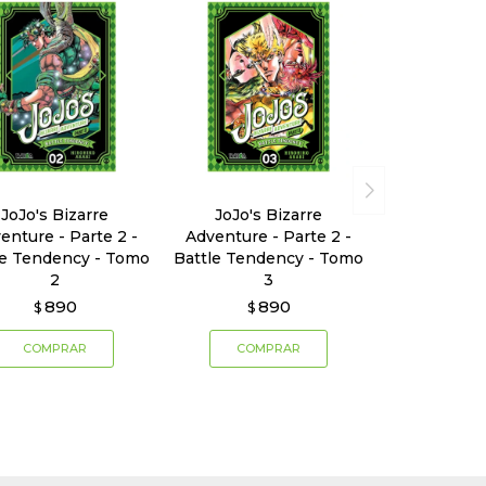
JoJo's Bizarre
JoJo's Bizarre
enture - Parte 2 -
Adventure - Parte 2 -
le Tendency - Tomo
Battle Tendency - Tomo
2
3
890
890
$
$