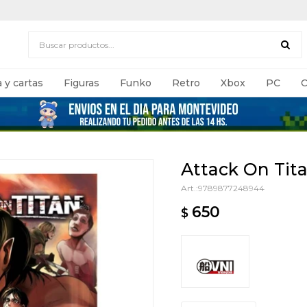
 y cartas
Figuras
Funko
Retro
Xbox
PC
C
Attack On Tit
9789877248944
650
$